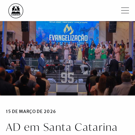
Pular para o conteúdo principal
Filtrar
Institucional
Regiões
Igrejas
Ministros
Notícias
Vídeos
15 DE MARÇO DE 2026
AD em Santa Catarina