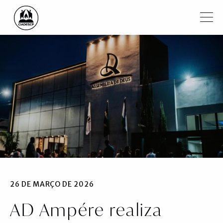
Pular para o conteúdo principal
Filtrar
Institucional
Regiões
Igrejas
Ministros
Notícias
Vídeos
26 DE MARÇO DE 2026
AD Ampére realiza