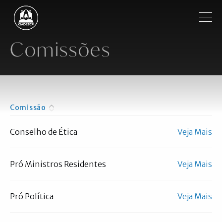
Pular para o conteúdo principal
Filtrar
Comissões
Institucional
Regiões
Comissão
Ordenação
Ordenação
Igrejas
decrescente
crescente
Conselho de Ética
Veja Mais
Ministros
Notícias
Pró Ministros Residentes
Veja Mais
Vídeos
Pró Política
Veja Mais