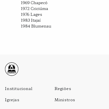
1969 Chapecó
1972 Criciúma
1976 Lages
1983 Itajaí
1984 Blumenau
Footer
Institucional
Regiões
Menu
Igrejas
Ministros