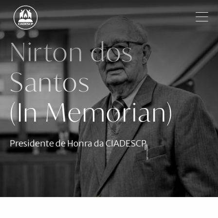
Pular para o conteúdo principal
Filtrar
Nirton dos
Institucional
Santos
Regiões
(In Memorian)
Igrejas
Ministros
Presidente de Honra da CIADESCP
Notícias
Vídeos