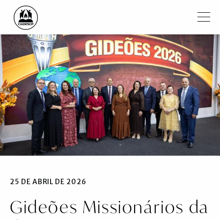
Pular para o conteúdo principal
Filtrar
Institucional
Regiões
Igrejas
Ministros
Notícias
Vídeos
25 DE ABRIL DE 2026
Gideões Missionários da