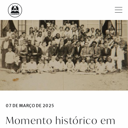
Pular para o conteúdo principal
Filtrar
Institucional
Regiões
Igrejas
Ministros
Notícias
Vídeos
07 DE MARÇO DE 2025
Momento histórico em