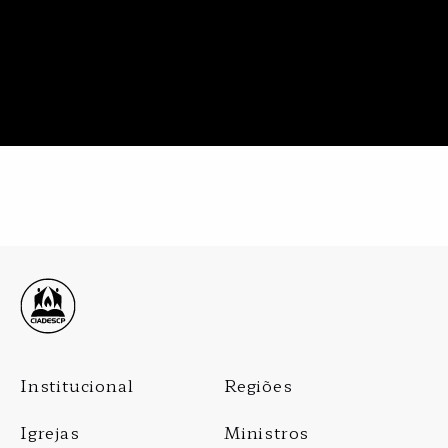
Footer
Institucional
Regiões
Menu
Igrejas
Ministros