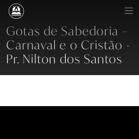
Pular para o conteúdo principal
Filtrar
Gotas de Sabedoria –
Carnaval e o Cristão -
Institucional
Pr. Nilton dos Santos
Regiões
Igrejas
Ministros
Notícias
Vídeos