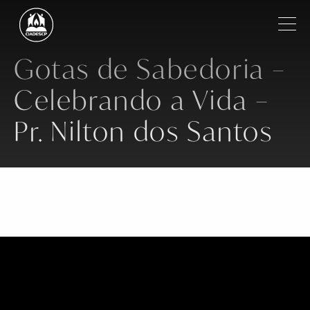
Pular para o conteúdo principal
Filtrar
Gotas de Sabedoria –
Celebrando a Vida –
Institucional
Pr. Nilton dos Santos
Regiões
Igrejas
Ministros
Notícias
Vídeos