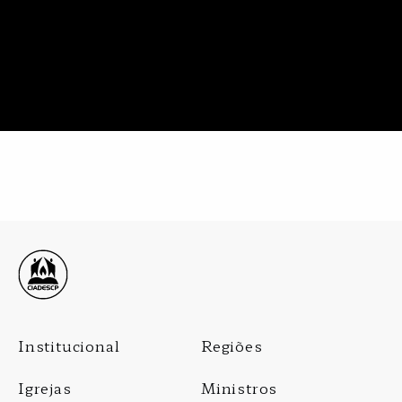
Footer
Institucional
Regiões
Menu
Igrejas
Ministros