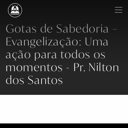
Pular para o conteúdo principal
Filtrar
Gotas de Sabedoria –
Evangelização: Uma
Institucional
ação para todos os
Regiões
momentos - Pr. Nilton
Igrejas
dos Santos
Ministros
Notícias
Vídeos