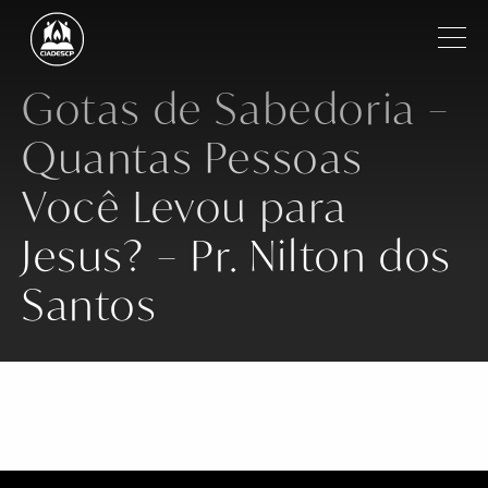
Pular para o conteúdo principal
Filtrar
Gotas de Sabedoria –
Quantas Pessoas
Institucional
Você Levou para
Regiões
Jesus? – Pr. Nilton dos
Igrejas
Santos
Ministros
Notícias
Vídeos