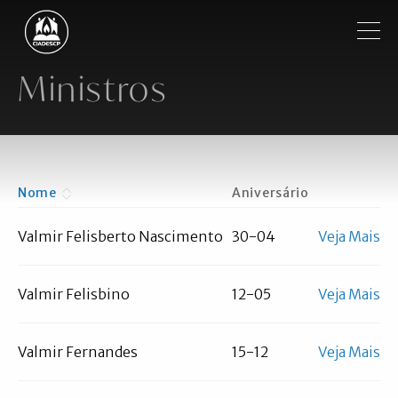
Pular para o conteúdo principal
Filtrar
Ministros
Institucional
Regiões
Nome
Aniversário
Ordenação
Ordenação
Igrejas
decrescente
crescente
Valmir Felisberto Nascimento
30-04
Veja Mais
Ministros
Notícias
Valmir Felisbino
12-05
Veja Mais
Vídeos
Valmir Fernandes
15-12
Veja Mais