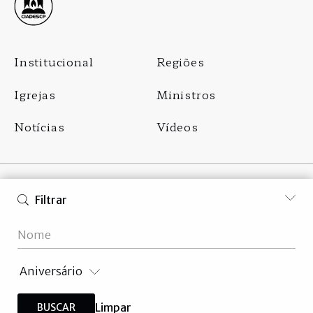
Footer
Institucional
Regiões
Menu
Igrejas
Ministros
Notícias
Vídeos
Filtrar
Aniversário
2013-2026 © ciadescp.com.br
Drupal Development by
TWEL
and
COMMUNIKA